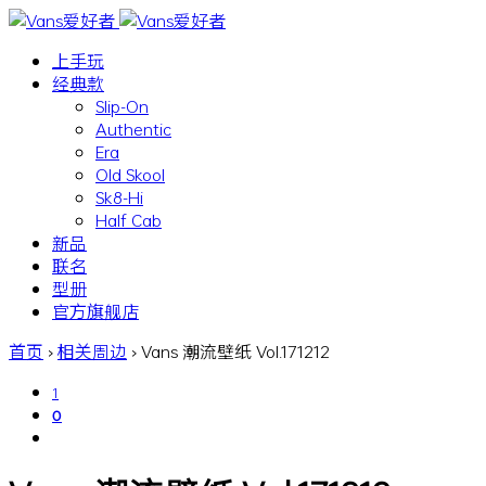
上手玩
经典款
Slip-On
Authentic
Era
Old Skool
Sk8-Hi
Half Cab
新品
联名
型册
官方旗舰店
首页
›
相关周边
›
Vans 潮流壁纸 Vol.171212
1
0