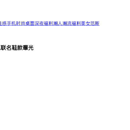
性感
手机
时尚
桌面
深夜福利
潮人
潮流
福利
美女
范斯
47 黑色联名鞋款曝光