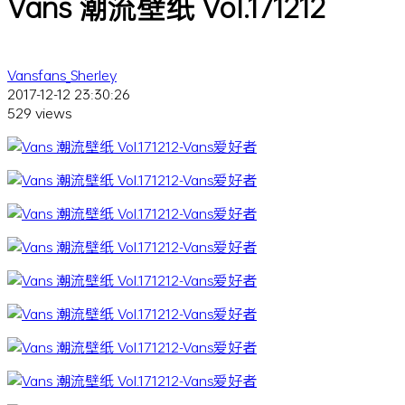
Vans 潮流壁纸 Vol.171212
Vansfans_Sherley
2017-12-12 23:30:26
529 views