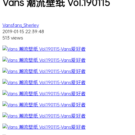
Vans 潮流壁纸 Vol.190115
Vansfans_Sherley
2019-01-15 22:39:48
513 views