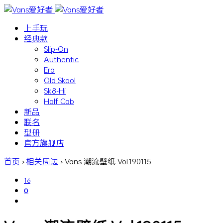
上手玩
经典款
Slip-On
Authentic
Era
Old Skool
Sk8-Hi
Half Cab
新品
联名
型册
官方旗舰店
首页
›
相关周边
›
Vans 潮流壁纸 Vol.190115
16
0