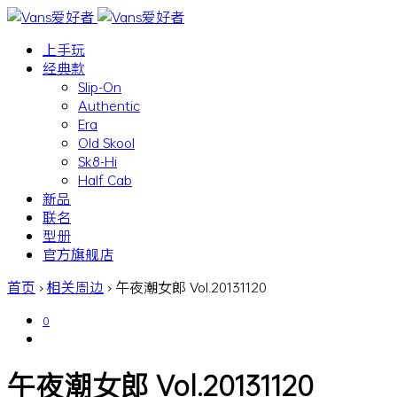
上手玩
经典款
Slip-On
Authentic
Era
Old Skool
Sk8-Hi
Half Cab
新品
联名
型册
官方旗舰店
首页
›
相关周边
›
午夜潮女郎 Vol.20131120
0
午夜潮女郎 Vol.20131120