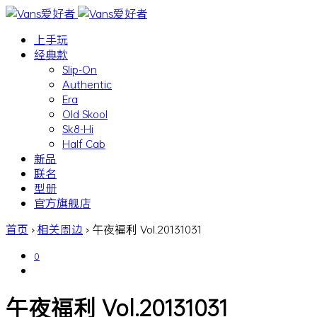
上手玩
经典款
Slip-On
Authentic
Era
Old Skool
Sk8-Hi
Half Cab
新品
联名
型册
官方旗舰店
首页
›
相关周边
›
午夜福利 Vol.20131031
0
午夜福利 Vol.20131031