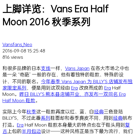
上脚详览：Vans Era Half
Moon 2016 秋季系列
Vansfans_Neo
2016-09-08 15:25:48
816 views
和很多品牌的日本
支线
一样，
Vans Japan
在各大市场之中也
是一朵 “奇葩” 一般的存在，他有着独特的鞋款、特殊的设
计、不同的联名。
今年春季 Vans Japan 为 BILLY'S 店铺发布独
家限定系列
，便是用到这双经由
Era
改良而成的
Era
Half
Moon。
昨日 BILLY'S 熊本县店铺开业，亦发布一双同名 Era
Half Moon 鞋款
。
实际上今年
秋季
这一鞋款再度以红、蓝、白
经典
三色登陆
BILLY'S，不过此番
系列
鞋面却和春季麂皮不同，用到
经典
帆布
打造。
Era
Half Moon 鞋款本身最大的特点也在于鞋头用到
复
古
上包的
半月
包边
设计——这种风格正是当下最为流行，我们