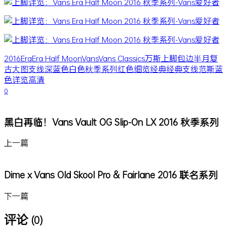
2016
Era
Era Half Moon
Vans
Vans Classics
万斯
上脚
包边
半月
复
古
大图
支线
深蓝色
白色
秋季
系列
红色
细览
经典
经典支线
范斯
蓝
色
详览
高清
0
黑白再临！Vans Vault OG Slip-On LX 2016 秋季系列
上一篇
Dime x Vans Old Skool Pro & Fairlane 2016 联名系列
下一篇
评论
(0)