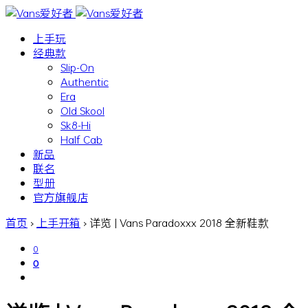
上手玩
经典款
Slip-On
Authentic
Era
Old Skool
Sk8-Hi
Half Cab
新品
联名
型册
官方旗舰店
首页
›
上手开箱
›
详览 | Vans Paradoxxx 2018 全新鞋款
0
0