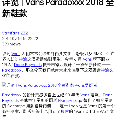
详览 | Vans Paradoxxx 2018 全
新鞋款
Vansfans_ZZZ
2018-09-18 18:22:22
390 views
说到
Vans
人们常常会联想到街头文化、滑板以及 BMX，但许
多人却对
冲浪
这项运动感到陌生。今年 6 月
Vans
旗下职业
“浪人”
Dane Reynolds
便亲自操刀设计了一双全新鞋款 ——
Paradoxxx
，那么今天我们就带大家来感受下这双蕴含
冲浪
文
化的鞋款。
Paradoxxx
的设计灵感源自上世纪 90 年代
Vans
鞋款，
Dane
Reynolds
将他童年常见的圆形
Flying-V Logo
替代了如今常见
的 Sidestripe 用到鞋身两侧——这一 Logo 也是 Vans 的第一个
商标图案。鞋舌标签上也用到了
复古
的 "Vans Off the Wall" 文
字。