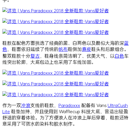
鞋款在配色方面挑选了经典的黑、白两色以及酷似大海的深
蓝
色
，鞋面依旧延续了传统的
帆布
鞋侧加
麂皮
鞋头和后跟组合。
整双鞋款十分
复古
，鞋身线条简洁明了、优美大气，以
白色
车
线突出轮廓，大底包边上也采用了车线加固。
作为一双
冲浪
支线的鞋款，
Paradoxxx
配备有 Vans
UltraCush
Lite
鞋垫加持，并且使用到 Wafflecup 科技大底，营造出轻盈
舒适的穿着体验。为了方便浪人在冲浪上岸后穿着，鞋款还特
意采用了可防水的染料和胶水制作。