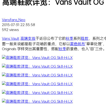
高端鞋款详览：Vans Vault OG Sk8-
Vansfans_Neo
2015-07-31 22:35:58
592 views
Vans Vault
高端
支线
于近日公布了它的
秋季
系列
鞋款
，系列之中
面一般来说都是鞋子花哨的重点，它却以
黑色
帆布
“草草处理”，就
Originals 字样突出其重要性，搭配
秋季
的景色，也入“目”三分