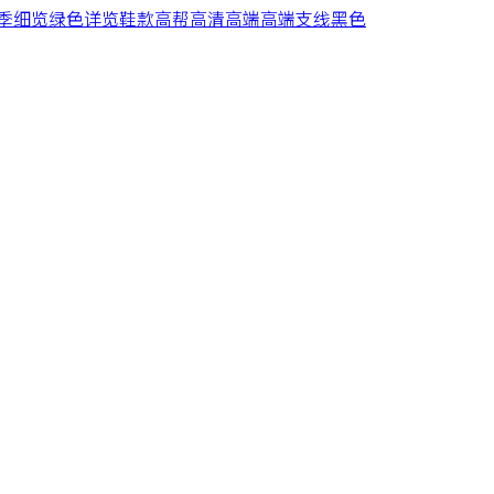
季
细览
绿色
详览
鞋款
高帮
高清
高端
高端支线
黑色