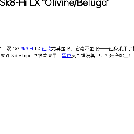
Hi LX "Olivine/Beluga"
一双 OG
Sk8-Hi
LX
鞋款
尤其显眼，它毫不显眼——鞋身采用了
连 Sidestripe 也跟着遭罪，
黑色
皮革埋没其中。但是搭配上纯
。