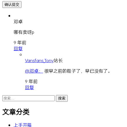
邓卓
哪有卖呀p
9 年前
回复
Vansfans_Tony
站长
@邓卓：
很早之前的鞋子了，早已没有了。
9 年前
回复
搜
索：
文章分类
上手开箱