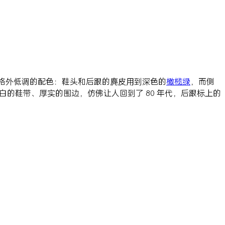
格外低调的配色：鞋头和后跟的麂皮用到深色的
橄榄绿
，而侧
白的鞋带、厚实的围边，仿佛让人回到了 80 年代，后跟标上的