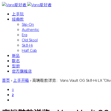
上手玩
经典款
Slip-On
Authentic
Era
Old Skool
Sk8-Hi
Half Cab
新品
联名
型册
官方旗舰店
首页
›
上手开箱
›
高端鞋款详览：Vans Vault OG Sk8-Hi LX "Olivi
0
2