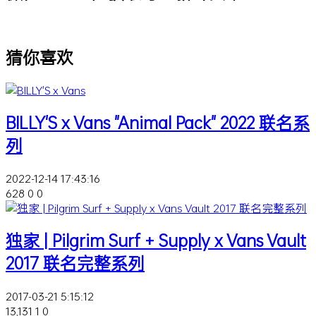
猜你喜欢
BILLY'S x Vans "Animal Pack" 2022 联名系
列
2022-12-14 17:43:16
628
0
0
独家 | Pilgrim Surf + Supply x Vans Vault
2017 联名完整系列
2017-03-21 5:15:12
13,131
1
0