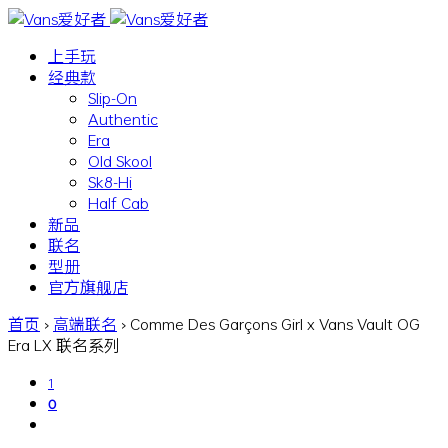
上手玩
经典款
Slip-On
Authentic
Era
Old Skool
Sk8-Hi
Half Cab
新品
联名
型册
官方旗舰店
首页
›
高端联名
›
Comme Des Garçons Girl x Vans Vault OG
Era LX 联名系列
1
0