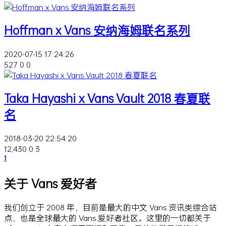
Hoffman x Vans 安纳海姆联名系列
2020-07-15 17:24:26
527
0
0
Taka Hayashi x Vans Vault 2018 春夏联
名
2018-03-20 22:54:20
12,430
0
3
1
关于 Vans 爱好者
我们创立于 2008 年，目前是最大的中文 Vans 资讯类综合站
点，也是全球最大的 Vans 爱好者社区。这里的一切都关于