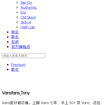
Slip-On
Authentic
Era
Old Skool
Sk8-Hi
Half Cab
新品
联名
型册
官方旗舰店
Premium
联名
Vansfans_Tony
Vans爱好者总编。上脚 Vans 七年，手上 50+ 双 Vans，还在