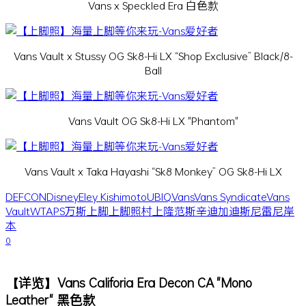
Vans x Speckled Era 白色款
Vans Vault x Stussy OG Sk8-Hi LX “Shop Exclusive” Black/8-
Ball
Vans Vault OG Sk8-Hi LX "Phantom"
Vans Vault x Taka Hayashi “Sk8 Monkey” OG Sk8-Hi LX
DEFCON
Disney
Eley Kishimoto
UBIQ
Vans
Vans Syndicate
Vans
Vault
WTAPS
万斯
上脚
上脚照
村上隆
范斯
辛迪加
迪斯尼
雷尼岸
本
0
【详览】Vans Califoria Era Decon CA "Mono
Leather" 黑色款