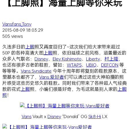
【上脚照】海量上脚等你来玩
Vansfans_Tony
2015-08-09 18:03:29
505 views
久违多日的
上脚
照又再度回归了~这次我们给大家带来超过
50P 的各种高清大图
上脚
照，依旧延续之前风格，涵盖最近的
众多人气联名：
Disney
、
Eley Kishimoto
、
Liberty
、
村上隆
，
也还有很多古老的鞋款，譬如：
WTAPS
、
UBIQ
、
DEFCON
等
等等等。
Vans Syndicate
今年十周年即将复刻的鞋款原本，这
里基本也都齐了，
Vans 爱好者
们可以通过这些大神拍摄的照
片感受这些历史悠久的鞋款。同时我们带来了各种超人气经典
款的花式
上脚
照，小编们很是好奇，为毛这就是别人家的
上脚
照
！
Vans
Vault x
Disney
“Donald” OG
Sk8-Hi
LX