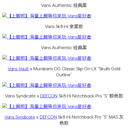
Vans Authentic 经典黑
Vans Sk8-Hi 全黑款
Vans Authentic 经典黑
Vans Vault
x Murakami OG Classic Slip-On LX “Skulls Gold
Outline”
Vans Syndicate x
DEFCON
Sk8-Hi Notchback Pro “S” 棕色款
Vans Syndicate
x
DEFCON
Sk8-Hi Notchback Pro “S” MAS 灰
色款