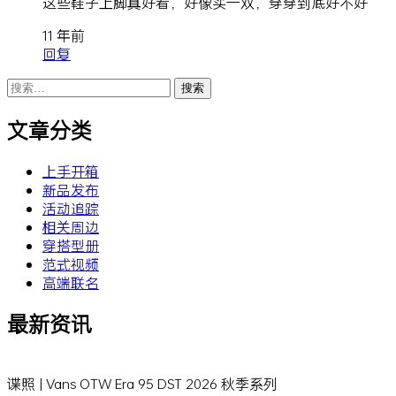
这些鞋子上脚真好看，好像买一双，穿穿到底好不好
11 年前
回复
搜
索：
文章分类
上手开箱
新品发布
活动追踪
相关周边
穿搭型册
范式视频
高端联名
最新资讯
谍照 | Vans OTW Era 95 DST 2026 秋季系列