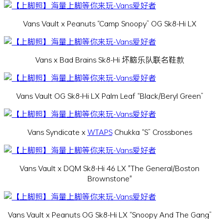
Vans Vault x Peanuts “Camp Snoopy” OG Sk8-Hi LX
Vans x Bad Brains Sk8-Hi 坏脑乐队联名鞋款
Vans Vault OG Sk8-Hi LX Palm Leaf “Black/Beryl Green”
Vans Syndicate x
WTAPS
Chukka “S” Crossbones
Vans Vault x DQM Sk8-Hi 46 LX "The General/Boston
Brownstone"
Vans Vault x Peanuts OG Sk8-Hi LX “Snoopy And The Gang”