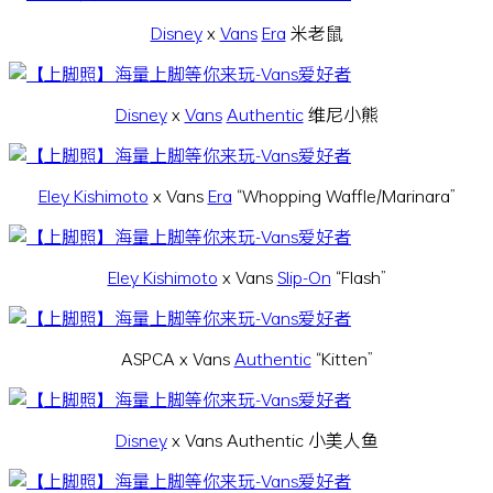
Disney
x
Vans
Era
米老鼠
Disney
x
Vans
Authentic
维尼小熊
Eley Kishimoto
x Vans
Era
“Whopping Waffle/Marinara”
Eley Kishimoto
x Vans
Slip-On
“Flash”
ASPCA x Vans
Authentic
“Kitten”
Disney
x Vans Authentic 小美人鱼