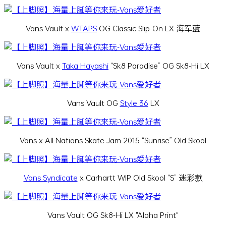
Vans Vault x
WTAPS
OG Classic Slip-On LX 海军蓝
Vans Vault x
Taka Hayashi
“Sk8 Paradise” OG Sk8-Hi LX
Vans Vault OG
Style 36
LX
Vans x All Nations Skate Jam 2015 “Sunrise” Old Skool
Vans Syndicate
x Carhartt WIP Old Skool “S” 迷彩款
Vans Vault OG Sk8-Hi LX "Aloha Print"