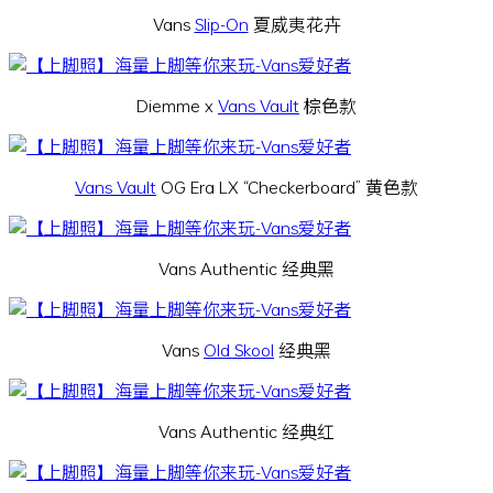
Vans
Slip-On
夏威夷花卉
Diemme x
Vans Vault
棕色款
Vans Vault
OG Era LX “Checkerboard” 黄色款
Vans Authentic 经典黑
Vans
Old Skool
经典黑
Vans Authentic 经典红