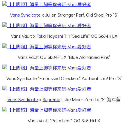
Vans Syndicate
x Julien Stranger Perf. Old Skool Pro “S”
Vans Vault x
Taka Hayashi
TH "Sea Life" OG Sk8-Hi LX
Vans Vault OG Sk8-Hi LX "Blue Aloha/Sea Pink"
Vans Syndicate "Embossed Checkers" Authentic 69 Pro “S”
Vans Syndicate
x
Supreme
Luke Meier Zero Lo “S” 海军蓝
Vans Vault "Palm Leaf" OG Sk8-Hi LX