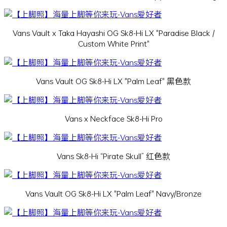
Vans Vault x Taka Hayashi OG Sk8-Hi LX "Paradise Black /
Custom White Print"
Vans Vault OG Sk8-Hi LX "Palm Leaf" 黑色款
Vans x Neckface Sk8-Hi Pro
Vans Sk8-Hi “Pirate Skull” 红色款
Vans Vault OG Sk8-Hi LX "Palm Leaf" Navy/Bronze