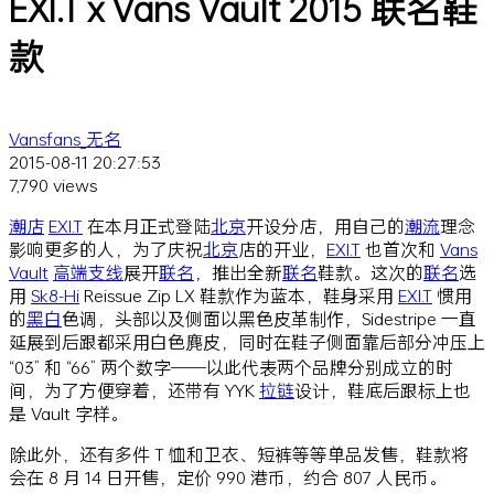
EXI.T x Vans Vault 2015 联名鞋
款
Vansfans_无名
2015-08-11 20:27:53
7,790 views
潮店
EXI.T
在本月正式登陆
北京
开设分店，用自己的
潮流
理念
影响更多的人，为了庆祝
北京
店的开业，
EXI.T
也首次和
Vans
Vault
高端
支线
展开
联名
，推出全新
联名
鞋款。这次的
联名
选
用
Sk8-Hi
Reissue Zip LX 鞋款作为蓝本，鞋身采用
EXI.T
惯用
的
黑白
色调，头部以及侧面以黑色皮革制作，Sidestripe 一直
延展到后跟都采用白色麂皮，同时在鞋子侧面靠后部分冲压上
“03” 和 “66” 两个数字——以此代表两个品牌分别成立的时
间，为了方便穿着，还带有 YYK
拉链
设计，鞋底后跟标上也
是 Vault 字样。
除此外，还有多件 T 恤和卫衣、短裤等等单品发售，鞋款将
会在 8 月 14 日开售，定价 990 港币，约合 807 人民币。