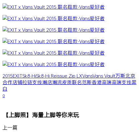
2015
EXI.T
Sk8-Hi
Sk8-Hi Reissue Zip LX
Vans
Vans Vault
万斯
北京
合作
店铺
拉链
支线
潮店
潮流
皮质
联名
范斯
香港
高端
高端支线
黑
白
0
【上脚照】海量上脚等你来玩
上一篇