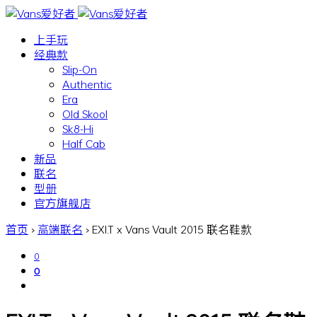
上手玩
经典款
Slip-On
Authentic
Era
Old Skool
Sk8-Hi
Half Cab
新品
联名
型册
官方旗舰店
首页
›
高端联名
›
EXI.T x Vans Vault 2015 联名鞋款
0
0