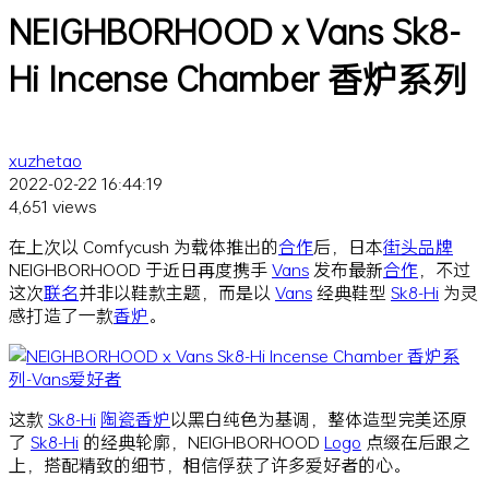
NEIGHBORHOOD x Vans Sk8-
Hi Incense Chamber 香炉系列
xuzhetao
2022-02-22 16:44:19
4,651 views
在上次以 Comfycush 为载体推出的
合作
后，日本
街头品牌
NEIGHBORHOOD 于近日再度携手
Vans
发布最新
合作
，不过
这次
联名
并非以鞋款主题，而是以
Vans
经典鞋型
Sk8-Hi
为灵
感打造了一款
香炉
。
这款
Sk8-Hi
陶瓷
香炉
以黑白纯色为基调，整体造型完美还原
了
Sk8-Hi
的经典轮廓，NEIGHBORHOOD
Logo
点缀在后跟之
上，搭配精致的细节，相信俘获了许多爱好者的心。