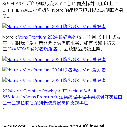
Sk8-Hi 38 鞋舌的织唛标变为了全新的麂皮标并且压印上了
OFF THE WALL 小鱼板和 Notre 的品牌压印并以此表明联名身
份。
Notre x
Vans Premium
2024
联名系列
将于 11 月 15 日正式发
售，届时我们爱好者也会提供代购服务，如有兴趣不妨关
注
VXXSFXXS 爱好者旗舰店
，后续新品持续上架。
2024
Notre
Premium Rowley XLT
Premium Sk8-Hi
38
Sidestripe
Vans Premium
侧边条纹
握手
握手条纹
棉麻
灰色
白
色
米色
绿色
联名系列
长绒麂皮
高阶支线
黑色
0
WORKSOUT x Vans Premium 2024 联名系列