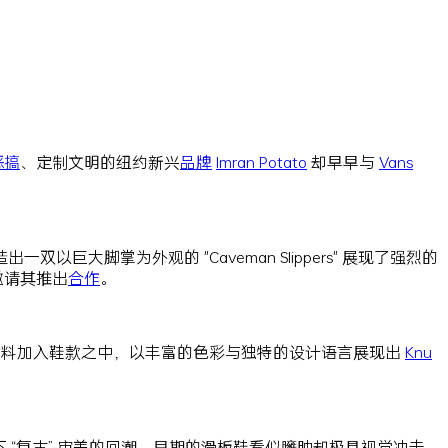
恶搞
、定制文明的纽约新兴
品牌
Imran Potato
却早早与
Vans
以巨大脚掌为外观的 "Caveman Slippers" 展现了强烈的
邀请其推出
合作
。
料加入鞋款之中，以丰富的色彩与独特的设计语言展现出
Knu
。随着当下 “复古” 审美的回潮，早期的滑板鞋看似臃肿却极具视觉冲击