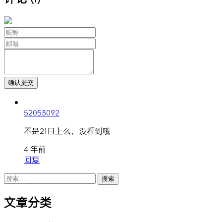
52053092
不是21日上么，没看到哦
4 年前
回复
搜
索：
文章分类