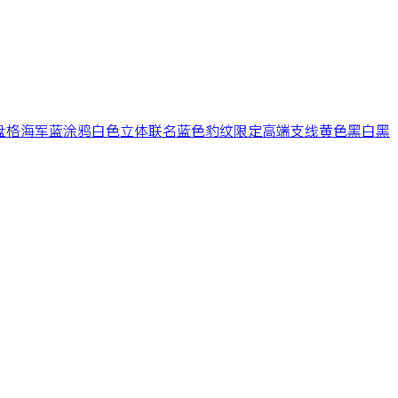
盘格
海军蓝
涂鸦
白色
立体
联名
蓝色
豹纹
限定
高端支线
黄色
黑白
黑