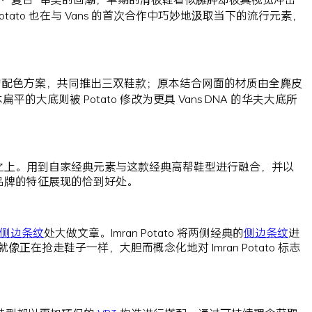
ato 也在与 Vans 的首次合作中巧妙地汲取当下的流行元素，
的配色方案，共同推出三双鞋款；原本结合网面的材质由全麂皮
则被 Potato 修改为更具 Vans DNA 的华夫大底所
牌的恶搞文化之上。用到自家经典元素与这款经典高帮鞋型进行融合，并以
品牌的特征展现的恰到好处。
侧边条纹
处大做文章。Imran Potato 将两侧经典的
侧边条纹
进
就像正在抢走鞋子一样，大胆而概念化地对 Imran Potato 标志