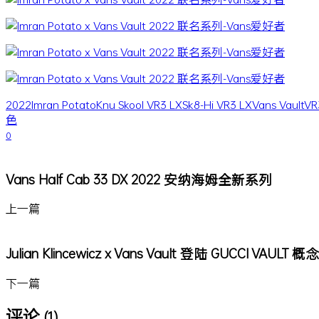
2022
Imran Potato
Knu Skool VR3 LX
Sk8-Hi VR3 LX
Vans Vault
VR
色
0
Vans Half Cab 33 DX 2022 安纳海姆全新系列
上一篇
Julian Klincewicz x Vans Vault 登陆 GUCCI VAULT
下一篇
评论
(1)