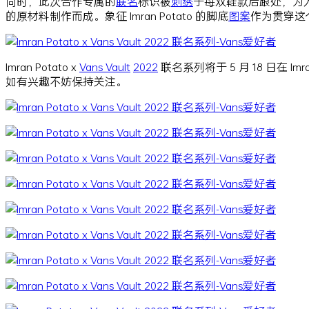
同时，此次合作专属的
联名
标识被
刺绣
于每双鞋款后跟处，为
的原材料制作而成。象征 Imran Potato 的脚底
图案
作为贯穿这个
Imran Potato x
Vans Vault
2022
联名系列将于 5 月 18 日在 I
如有兴趣不妨保持关注。