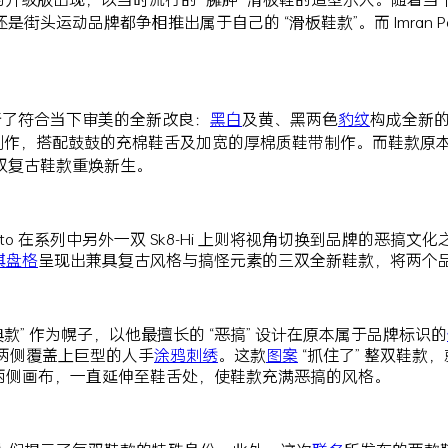
运动品牌都争相推出属于自己的 “滑板鞋款”。而 Imran Pot
l 也进行了符合当下审美的全新改良：
黑白
及黄、黑两色
豹纹
构成全新
，搭配鼓鼓的充棉鞋舌及加宽的厚棉质鞋带制作。而鞋款原本扁平的大底
双复古鞋款重焕新生。
n Potato 在系列中另外一双 Sk8-Hi 上则将视角切换到品
棋盘格
呈现出兼具复古风格与搞怪元素的三双全新鞋款，将两个
把 “经典款” 作为幌子，以他最擅长的 “恶搞” 设计在原本属于品牌标识的
款两侧覆盖上巨型的人手
涂鸦
刺绣
。这款
图案
“抓住了” 整双鞋款，
两侧画布，一直延伸至鞋舌处，使鞋款充满恶搞的风格。