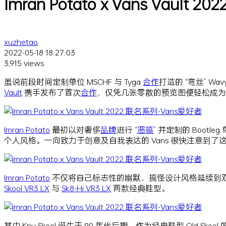
Imran Potato x Vans Vault 
xuzhetao
2022-05-18 18:27:03
3,915 views
虽说前段时间定制单位 MSCHF 与 Tyga
合作
打造的 “弯丝” Wa
Vault
携手发布了首次
合作
，仅凭几张零散的预览图便轻松成为 V
Imran Potato
最初以对奢侈
品牌
进行 “
恶搞
” 并定制的 Boot
个人风格。一向致力于创意及自我表达的 Vans 很快注意到了
Imran Potato
不仅将自己标志性的幽默、搞怪设计风格延续到双方
Skool VR3 LX
与
Sk8-Hi VR3 LX
两款经典鞋型。
其中 Knu Skool 诞生于 90 年代后期，作为经典鞋型 Ol