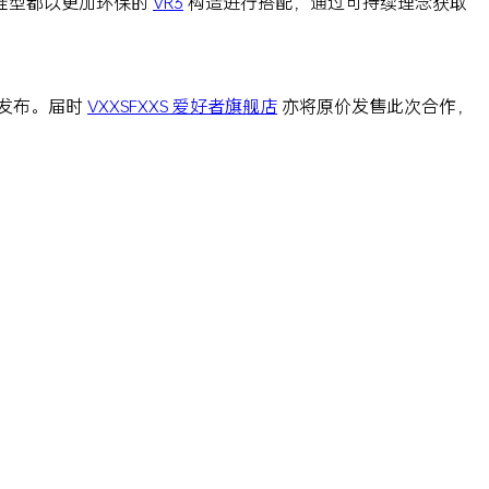
鞋型都以更加环保的
VR3
构造进行搭配，通过可持续理念获取
。
正式发布。届时
VXXSFXXS 爱好者旗舰店
亦将原价发售此次合作，