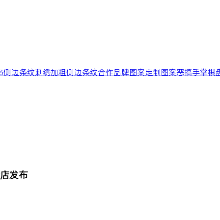
3
侧边条纹
刺绣
加粗侧边条纹
合作
品牌
图案
定制图案
恶搞
手掌
棋
 概念店发布