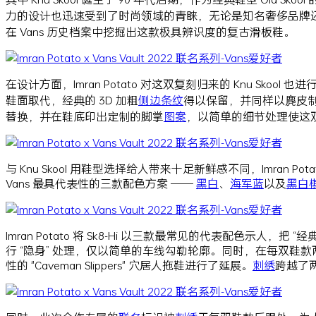
力的设计也迅速受到了时尚领域的青睐，无论是知名奢侈品牌还是街头
在 Vans 历史档案中挖掘出这款极具辨识度的复古滑板鞋。
在设计方面，Imran Potato 对这双复刻归来的 Knu Skoo
鞋面取代，经典的 3D 加粗
侧边条纹
得以保留，并同样以麂皮制作
替换，并在鞋底印出定制的脚掌
图案
，以简单的细节处理使这
与 Knu Skool 用鞋型选择给人带来十足新鲜感不同，Imra
Vans 最具代表性的三款配色方案 ——
黑白
、
海军蓝
以及
黑白
Imran Potato 将 Sk8-Hi 以三款最常见的代表配色示人，
行 “隐身” 处理，仅以简单的车线勾勒轮廓。同时，在每双鞋
性的 "Caveman Slippers" 穴居人拖鞋进行了延展。
刺绣
跨越了