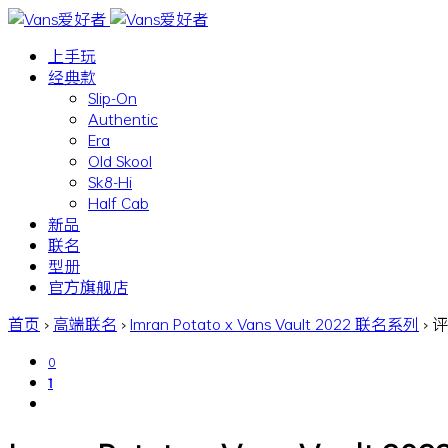
上手玩
经典款
Slip-On
Authentic
Era
Old Skool
Sk8-Hi
Half Cab
新品
联名
型册
官方旗舰店
首页
›
高端联名
›
Imran Potato x Vans Vault 2022 联名系列
›
评
0
1