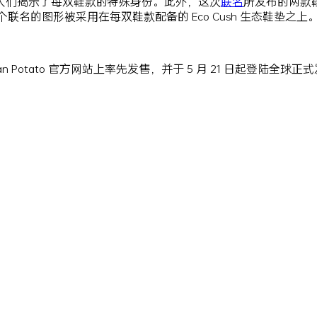
人们揭示了每双鞋款的特殊身份。此外，这次
联名
所发布的两款
联名的图形被采用在每双鞋款配备的 Eco Cush 生态鞋垫之上
mran Potato 官方网站上率先发售，并于 5 月 21 日起登陆全球