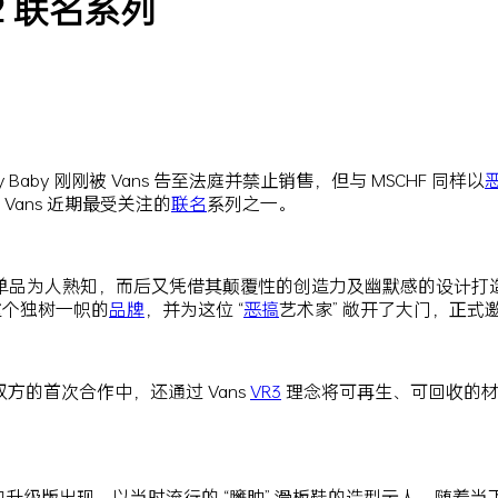
2022 联名系列
vy Baby 刚刚被 Vans 告至法庭并禁止销售，但与 MSCHF 同样以
ans 近期最受关注的
联名
系列之一。
leg 单品为人熟知，而后又凭借其颠覆性的创造力及幽默感的设计打造出一双
这个独树一帜的
品牌
，并为这位 “
恶搞
艺术家” 敞开了大门，正式
的首次合作中，还通过 Vans
VR3
理念将可再生、可回收的材
d Skool 的升级版出现，以当时流行的 “臃肿” 滑板鞋的造型示人