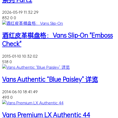
2026-05-19 11:32:29
832
0
0
酒红皮革棋盘格：Vans Slip-On "Emboss
Check"
2015-01-10 10:32:02
518
0
Vans Authentic “Blue Paisley” 详览
2014-06-10 18:41:49
493
0
Vans Premium LX Authentic 44