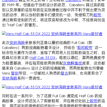
的 1989 年。但是由于当时设计的疏忽，Caballero 其过高的鞋
型以及厚重的造型导致在实际滑板过程中并不利于做出更为灵
活的动作，所以当时的滑手们便灵机一动，凭借剪刀和
胶带
，
通过裁剪定制的方式，将这双高帮修改为中帮，不经意间创造
出 "Half Cab" 的雏形。
此次
安纳海姆
全新系列正是以最初经典的 Full Cab（即
Caballero）两款经典配色着手设计，并结合 “
剪邦
胶带
” 这一
标志性元素作为灵感，呈现了两双将人拉回鞋款诞生之时、且
极具纪念意义的
Half Cab 33 DX
。鞋款以酒红、黑两色麂皮作
为鞋面基调，并在每双鞋款两侧搭配
灰色
鳄鱼纹
皮革，这些都
是来自 Caballero 设计之初的经典配色，而两款配色也均曾被
Vans
复刻
带回，一切都给人熟悉的
复古
韵味，也完美契合了
安纳海姆
系列一贯调性。
同时在这一系列中，为了还原 Full Cab 演变成 Half Cab 的经
典故事，设计师还加入了剪断鞋帮，并在裁切处贴上
胶带
的造
型，用不规则的银色胶印仿制出一条条银色胶带缠绕的质感。