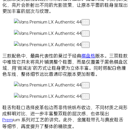
化，亮片会折射出不同的光影效果，让原本平面的鞋身呈现出
更加丰富的层次与纹理。
三款配色中，最具代表性的莫过于经典
棋盘格
版本。三双鞋款
中唯独它并未将亮片铺满整个鞋面，而是仅覆盖于黑色棋盘区
域，用“做减法”的方式让鞋身更为立体丰富。同时搭配白色撞
色车线，整体细节远比普通印花版本更加耐看。
鞋舌和鞋口选择皮革包边而非传统帆布收边，不同材质之间形
成鲜明对比，进一步丰富整双鞋的层次感，也体现出
Prem
ium 系列对工艺的讲究。此外，金属鞋带孔与麂皮鞋舌
等细节，再度提升了整体的精致度。