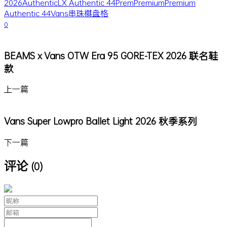
2026
Authentic
LX Authentic 44
Prem
Premium
Premium
Authentic 44
Vans
串珠
棋盘格
0
BEAMS x Vans OTW Era 95 GORE-TEX 2026 联名鞋
款
上一篇
Vans Super Lowpro Ballet Light 2026 秋季系列
下一篇
评论
(0)