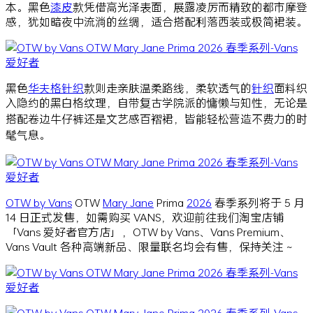
本。黑色
漆皮
款凭借高光泽表面，展露凌厉而精致的都市摩登
感，犹如暗夜中流淌的丝绸，适合搭配利落西装或极简裙装。
黑色
华夫格
针织
款则走亲肤温柔路线，柔软透气的
针织
面料织
入隐约的黑白格纹理，自带复古学院派的慵懒与知性，无论是
搭配卷边牛仔裤还是文艺感百褶裙，皆能轻松营造不费力的时
髦气息。
OTW by Vans
OTW
Mary Jane
Prima
2026
春季系列将于 5 月
14 日正式发售，如需购买 VANS，欢迎前往我们淘宝店铺
「Vans 爱好者官方店」，OTW by Vans、Vans Premium、
Vans Vault 各种高端新品、限量联名均会有售，保持关注 ~