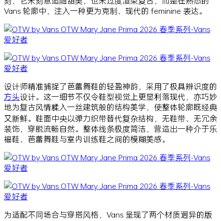
刻，它未刻意追随甜美，也未过度渲染复古，而是在熟悉的
Vans 轮廓中，注入一种更为克制、现代的 feminine 表达。
设计师精准捕捉了芭蕾舞鞋的轻盈神韵，采用了极具辨识度的
方头
设计。这一细节不仅令鞋型视觉上更显利落现代，亦巧妙
地为复古风情糅入一丝建筑般的结构美学，使整体轮廓既经典
又新鲜。鞋面中央以弹力织带替代复杂结构，无鞋带、无冗余
装饰，穿脱流畅自然。整体线条极度简洁，营造出一种介于乐
福鞋、芭蕾舞鞋与室内训练鞋之间的模糊美感。
为适配不同场合与穿搭风格，Vans 呈现了两个材质迥异的版