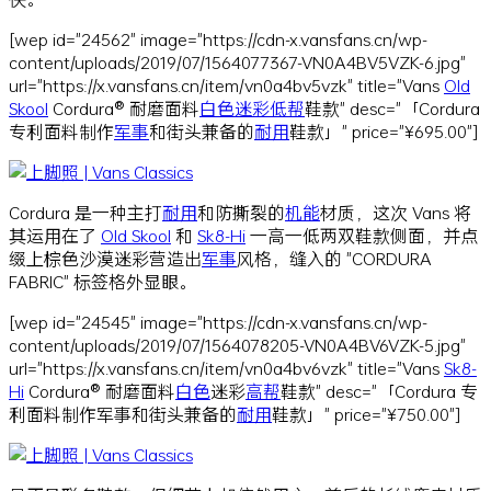
[wep id="24562" image="https://cdn-x.vansfans.cn/wp-
content/uploads/2019/07/1564077367-VN0A4BV5VZK-6.jpg"
url="https://x.vansfans.cn/item/vn0a4bv5vzk" title="Vans
Old
Skool
Cordura® 耐磨面料
白色
迷彩
低帮
鞋款" desc="「Cordura
专利面料制作
军事
和街头兼备的
耐用
鞋款」" price="¥695.00"]
Cordura 是一种主打
耐用
和防撕裂的
机能
材质，这次 Vans 将
其运用在了
Old Skool
和
Sk8-Hi
一高一低两双鞋款侧面，并点
缀上棕色沙漠迷彩营造出
军事
风格，缝入的 "CORDURA
FABRIC" 标签格外显眼。
[wep id="24545" image="https://cdn-x.vansfans.cn/wp-
content/uploads/2019/07/1564078205-VN0A4BV6VZK-5.jpg"
url="https://x.vansfans.cn/item/vn0a4bv6vzk" title="Vans
Sk8-
Hi
Cordura® 耐磨面料
白色
迷彩
高帮
鞋款" desc="「Cordura 专
利面料制作军事和街头兼备的
耐用
鞋款」" price="¥750.00"]