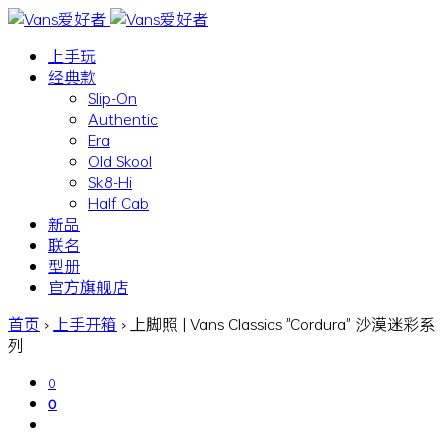
上手玩
经典款
Slip-On
Authentic
Era
Old Skool
Sk8-Hi
Half Cab
新品
联名
型册
官方旗舰店
首页
›
上手开箱
›
上脚照 | Vans Classics "Cordura" 沙漠迷彩系
列
0
0