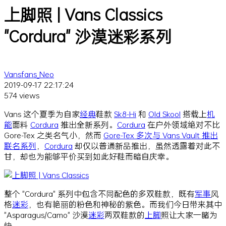
上脚照 | Vans Classics
"Cordura" 沙漠迷彩系列
Vansfans_Neo
2019-09-17 22:17:24
574 views
Vans 这个夏季为自家
经典
鞋款
Sk8-Hi
和
Old Skool
搭载上
机
能
面料
Cordura
推出全新系列。
Cordura
在户外领域绝对不比
Gore-Tex 之类名气小，然而
Gore-Tex 多次与 Vans Vault 推出
联名系列
，
Cordura
却仅以普通新品推出，虽然透露着对此不
甘，却也为能够平价买到如此好鞋而暗自庆幸。
整个 "Cordura" 系列中包含不同配色的多双鞋款，既有
军事
风
格
迷彩
，也有艳丽的粉色和神秘的紫色。而我们今日带来其中
"Asparagus/Camo" 沙漠
迷彩
两双鞋款的
上脚
照让大家一睹为
快。