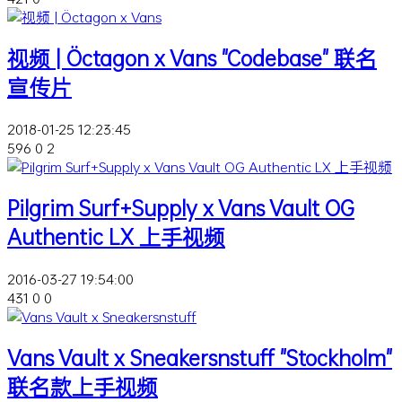
视频 | Öctagon x Vans "Codebase" 联名
宣传片
2018-01-25 12:23:45
596
0
2
Pilgrim Surf+Supply x Vans Vault OG
Authentic LX 上手视频
2016-03-27 19:54:00
431
0
0
Vans Vault x Sneakersnstuff "Stockholm"
联名款上手视频