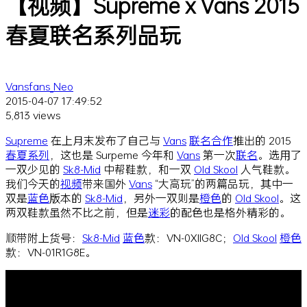
【视频】Supreme x Vans 2015
春夏联名系列品玩
Vansfans_Neo
2015-04-07 17:49:52
5,813 views
Supreme
在上月末发布了自己与
Vans
联名
合作
推出的 2015
春夏
系列
，这也是 Surpeme 今年和
Vans
第一次
联名
。选用了
一双少见的
Sk8-Mid
中帮鞋款，和一双
Old Skool
人气鞋款。
我们今天的
视频
带来国外
Vans
“大高玩”的两篇品玩，其中一
双是
蓝色
版本的
Sk8-Mid
，另外一双则是
橙色
的
Old Skool
。这
两双鞋款虽然不比之前，但是
迷彩
的配色也是格外精彩的。
顺带附上货号：
Sk8-Mid
蓝色
款：VN-0XIIG8C；
Old Skool
橙色
款：VN-01R1G8E。