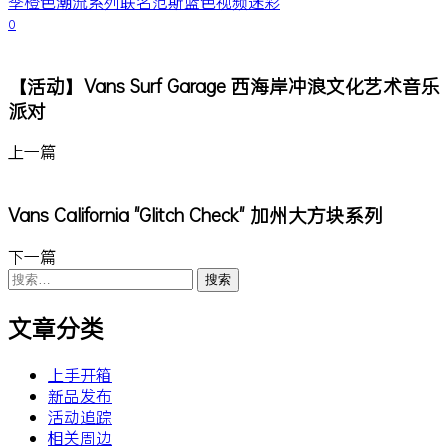
季
橙色
潮流
系列
联名
范斯
蓝色
视频
迷彩
0
【活动】Vans Surf Garage 西海岸冲浪文化艺术音乐
派对
上一篇
Vans California "Glitch Check" 加州大方块系列
下一篇
搜
索：
文章分类
上手开箱
新品发布
活动追踪
相关周边