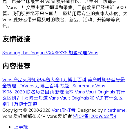
点，也是全球最大的 Vans 爱好者社区。这里的一切都关于
「Vans」！文章主源于翻译和采集，目前数量已经接近 5000
篇。我们视野绝不只在国内，坚持用最专业的媒体人态度，为
Vans 爱好者带来最及时的联名、新品、活动、开箱等等资
讯。
友情链接
Shooting the Dragon
VXXSFXXS
加盟代理 Vans
内容推荐
Vans 产品支线知识科普大全 | 万博士百科
美产时期各型号最
全梳理 | Dr.Vans 万博士百科
专题 | Supreme x Vans
1996~2020 联名历史回顾
新老版本 Vans Vault Originals 有什
么区别？ | 万博士知道
Vans Vault Originals 和 VLT 有什么区
别？| 万博士知道
Copyright © 2008-2026
Vans爱好者
. Designed by
nicetheme
.
Vans 爱好者都在关注 Vans 爱好者
湘ICP备12009662号-1
上手玩