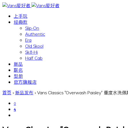
上手玩
经典款
Slip-On
Authentic
Era
Old Skool
Sk8-Hi
Half Cab
新品
联名
型册
官方旗舰店
首页
›
新品发布
›
Vans Classics "Overwash Paisley" 重度
0
4