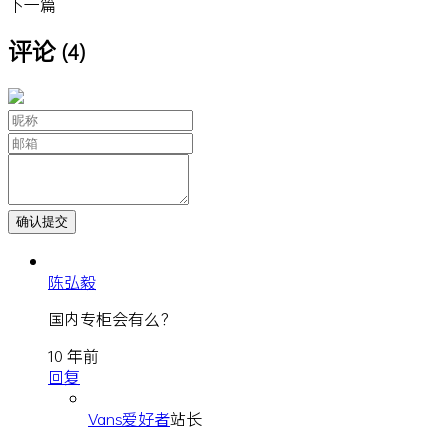
下一篇
评论
(4)
陈弘毅
国内专柜会有么？
10 年前
回复
Vans爱好者
站长