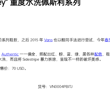
Paisley" 重度水洗佩斯利系列
列鞋款，之后 2015 年
Vans
也以相同手法进行尝试，今年
春
和
Authentic
一一俱全，搭配出红、棕、蓝、绿、黑各种
配色
，鞋
且将 Sidestripe 暴力拆除，呈现不一样的破坏美感。
售价：70 USD。
货号：VN0004PBITJ