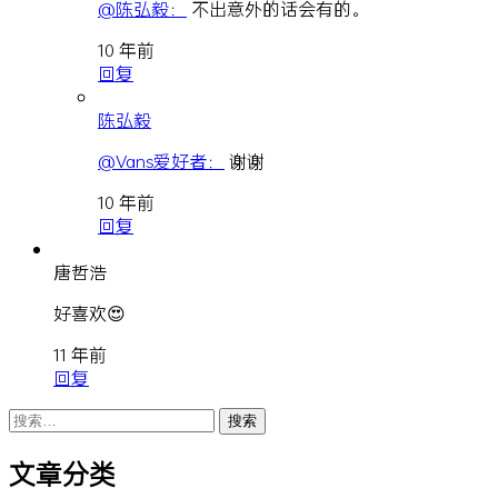
@陈弘毅：
不出意外的话会有的。
10 年前
回复
陈弘毅
@Vans爱好者：
谢谢
10 年前
回复
唐哲浩
好喜欢😍
11 年前
回复
搜
索：
文章分类