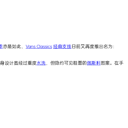
季
亦是如此，
Vans Classics
经典
支线
日前又再度推出名为：
身设计虽经过重度
水洗
，但隐约可见鞋面的
佩斯利
图案。在手