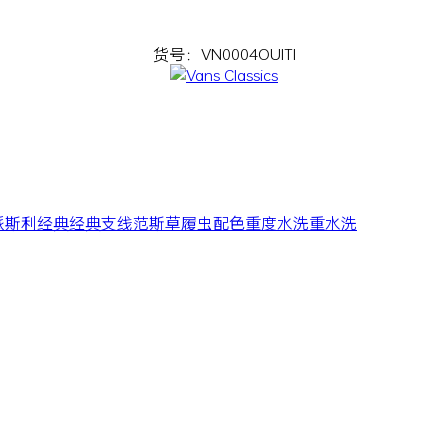
货号：VN0004OUITI
派斯利
经典
经典支线
范斯
草履虫
配色
重度水洗
重水洗