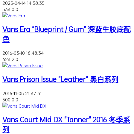
2025-04-14 14:38:35
533
0
0
Vans Era "Blueprint / Gum" 深蓝生胶底配
色
2016-03-10 18:48:34
623
2
0
Vans Prison Issue "Leather" 黑白系列
2016-11-05 21:37:31
500
0
0
Vans Court Mid DX "Tanner" 2016 冬季系
列