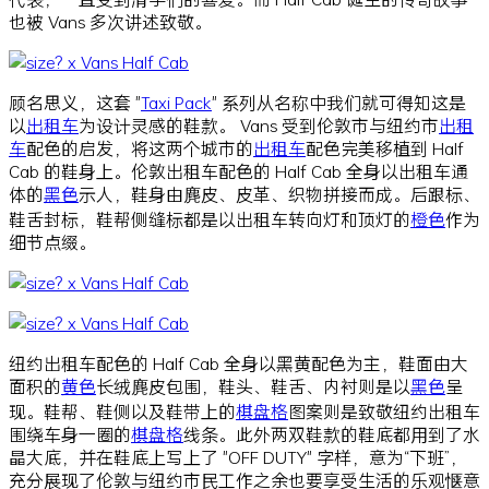
也被 Vans 多次讲述致敬。
顾名思义，这套 "
Taxi Pack
" 系列从名称中我们就可得知这是
以
出租车
为设计灵感的鞋款。 Vans 受到伦敦市与纽约市
出租
车
配色的启发，将这两个城市的
出租车
配色完美移植到 Half
Cab 的鞋身上。伦敦出租车配色的 Half Cab 全身以出租车通
体的
黑色
示人，鞋身由麂皮、皮革、织物拼接而成。后跟标、
鞋舌封标，鞋帮侧缝标都是以出租车转向灯和顶灯的
橙色
作为
细节点缀。
纽约出租车配色的 Half Cab 全身以黑黄配色为主，鞋面由大
面积的
黄色
长绒麂皮包围，鞋头、鞋舌、内衬则是以
黑色
呈
现。鞋帮、鞋侧以及鞋带上的
棋盘格
图案则是致敬纽约出租车
围绕车身一圈的
棋盘格
线条。此外两双鞋款的鞋底都用到了水
晶大底，并在鞋底上写上了 "OFF DUTY" 字样，意为“下班”，
充分展现了伦敦与纽约市民工作之余也要享受生活的乐观惬意