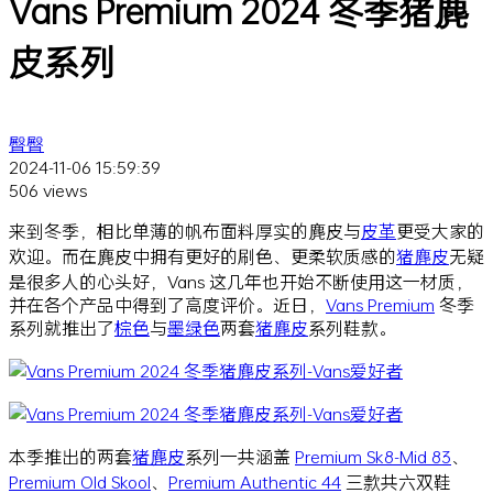
Vans Premium 2024 冬季猪麂
皮系列
臀臀
2024-11-06 15:59:39
506 views
来到冬季，相比单薄的帆布面料厚实的麂皮与
皮革
更受大家的
欢迎。而在麂皮中拥有更好的刷色、更柔软质感的
猪麂皮
无疑
是很多人的心头好，Vans 这几年也开始不断使用这一材质，
并在各个产品中得到了高度评价。近日，
Vans Premium
冬季
系列就推出了
棕色
与
墨绿色
两套
猪麂皮
系列鞋款。
本季推出的两套
猪麂皮
系列一共涵盖
Premium Sk8-Mid 83
、
Premium Old Skool
、
Premium Authentic 44
三款共六双鞋