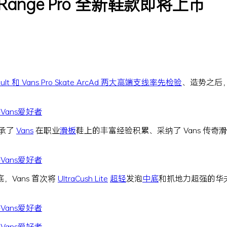
Range Pro 全新鞋款即将上市
ault 和 Vans Pro Skate ArcAd 两大高端支线率先检验
、造势之后
继承了
Vans
在职业
滑板
鞋上的丰富经验积累、采纳了 Vans 传奇
Vans 首次将
UltraCush Lite
超轻
发泡
中底
和抓地力超强的华