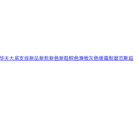
华夫大底
支线
新品
新款
新色
新鞋
棕色
滑板
灰色
缓震
耐磨
范斯
超