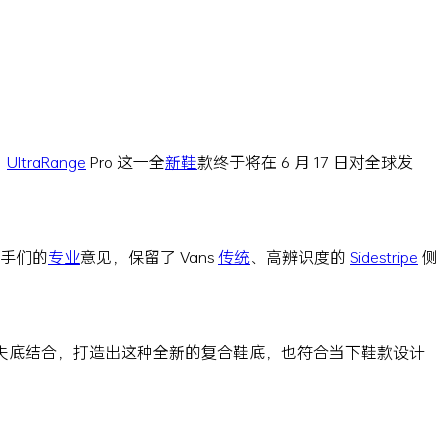
，
UltraRange
Pro 这一全
新鞋
款终于将在 6 月 17 日对全球发
滑手们的
专业
意见，保留了 Vans
传统
、高辨识度的
Sidestripe
侧
夫底结合，打造出这种全新的复合鞋底，也符合当下鞋款设计