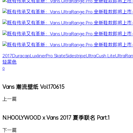
2017
Duracap
Luxliner
Pro Skate
Sidestripe
UltraCush Lite
UltraRa
轻
黑色
0
Vans 潮流壁纸 Vol.170615
上一篇
N.HOOLYWOOD x Vans 2017 夏季联名 Part.1
下一篇