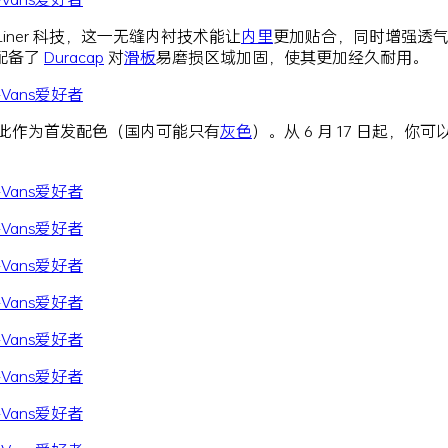
xLiner 科技，这一无缝内衬技术能让
内里
更加贴合，同时增强透
配备了
Duracap
对
滑板
易磨损区域加固，使其更加经久耐用。
此作为首发配色（国内可能只有
灰色
）。从 6 月 17 日起，