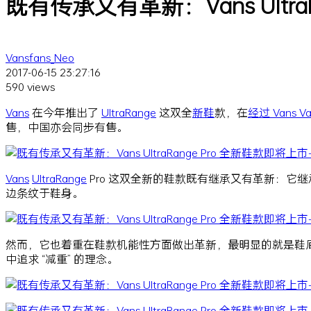
既有传承又有革新：Vans Ultra
Vansfans_Neo
2017-06-15 23:27:16
590 views
Vans
在今年推出了
UltraRange
这双全
新鞋
款，在
经过 Vans V
售，中国亦会同步有售。
Vans
UltraRange
Pro 这双全新的鞋款既有继承又有革新：它
边条纹于鞋身。
然而，它也着重在鞋款机能性方面做出革新，最明显的就是鞋底，
中追求 “减重” 的理念。