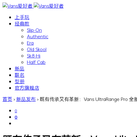
上手玩
经典款
Slip-On
Authentic
Era
Old Skool
Sk8-Hi
Half Cab
新品
联名
型册
官方旗舰店
首页
›
新品发布
›
既有传承又有革新：Vans UltraRange Pro
0
0