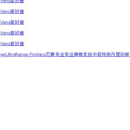
nge
UltraRange Pro
Vans
万斯
专业
专业滑板支线
中底
传统
内里
创新