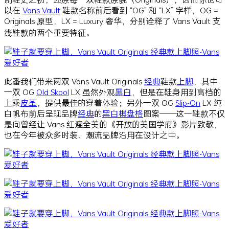
以在
Vans Vault
鞋款名称前后看到 “OG” 和 “LX” 字样，OG =
Originals 原型，LX = Luxury 奢华，分别诠释了 Vans Vault 支
线鞋款的两个重要特征。
此番我们带来两双 Vans Vault Originals
经典
鞋款
上脚
，其中
一双 OG
Old Skool
LX 虽然外观
黑白
，但是在鞋身用到高档的
上乘
皮革
，提供最佳的穿着体验；另外一双 OG
Slip-On
LX 纯
白帆布前后呈现品牌
经典
的
黑白
棋盘格
图案——这一鞋款不仅
是向曾经让 Vans 红遍全美的《开放的美国学府》影片致敬，
也在今年被众多时装、潮流品牌沿用在设计之中。