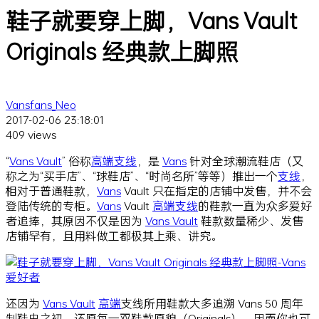
鞋子就要穿上脚，Vans Vault
Originals 经典款上脚照
Vansfans_Neo
2017-02-06 23:18:01
409 views
“
Vans Vault
” 俗称
高端
支线
，是
Vans
针对全球潮流鞋店（又
称之为“买手店”、“球鞋店”、“时尚名所”等等）推出一个
支线
，
相对于普通鞋款，
Vans
Vault 只在指定的店铺中发售，并不会
登陆传统的专柜。
Vans
Vault
高端
支线
的鞋款一直为众多爱好
者追捧，其原因不仅是因为
Vans Vault
鞋款数量稀少、发售
店铺罕有，且用料做工都极其上乘、讲究。
还因为
Vans Vault
高端
支线所用鞋款大多追溯 Vans 50 周年
制鞋史之初，还原每一双鞋款原貌（Originals），因而你也可