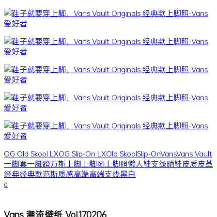
OG Old Skool LX
OG Slip-On LX
Old Skool
Slip-On
Vans
Vans Vault
一脚套
一脚蹬
万斯
上脚
上脚图
上脚照
懒人鞋
支线
晒鞋
皮质
皮革
经典
经典款
范斯
质感
高端
高端支线
黑白
0
Vans 潮流壁纸 Vol.170206