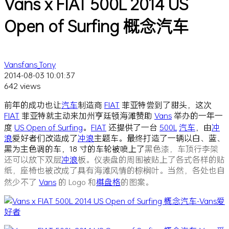
Vans x FIAT 500L 2014 US
Open of Surfing 概念汽车
Vansfans_Tony
2014-08-03 10:01:37
642 views
前年的成功也让
汽车
制造商
FIAT
菲亚特尝到了甜头，这次
FIAT
菲亚特就主动来加州亨廷顿海滩赞助
Vans
举办的一年一
度
US Open of Surfing
。
FIAT
还提供了一台
500L
汽车
，由
冲
浪
爱好者们改造成了
冲浪
主题车。最终打造了一辆以白、蓝、
黑为主色调的车，18 寸的车轮被喷上了
黑色漆，车顶行李架
还可以放下双层
冲浪
板。仪表盘的周围被贴上了各式各样的贴
纸，座椅也被改成了具有海滩风情的棕榈叶。当然，各处也自
然少不了
Vans
的 Logo 和
棋盘格
的图案。