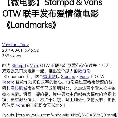
【微电影】Stampd & Vans
OTW 联手发布爱情微电影
《Landmarks》
Vansfans_Tony
2014-08-01 16:46:52
369 views
距离
Stampd
x
Vans
OTW 的联名鞋款发布仅仅过去了几天，
双方就又再次走到一起，推出这个感人的
微电影
——
《Landmarks》，这个
微电影
以
Stampd
x
Vans
的 OTW
Tesella
鞋款作为忧伤故事的核心。电影通过莫哈韦沙漠的贫
瘠和
洛杉矶
城市的繁华形成鲜明对比，来表达两个爱人心中的
微妙感情。值得一提的是，片中男女主角都有大幅度的全裸上
镜，更有激凸镜头，看点十足哦。马上临近七夕情人节，也祝
各位爱
Vans
的牛郎织女天长地久！
[iyouku]http://v.youku.com/v_show/id_XNzQ5NDA5MzQ0.html[/