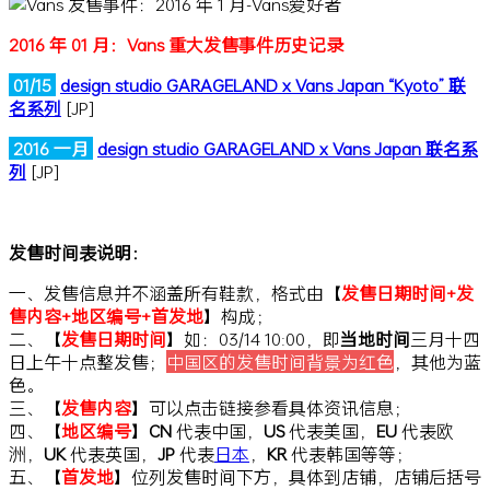
2016 年 01 月：Vans 重大发售事件历史记录
01/15
design studio GARAGELAND x Vans Japan “Kyoto” 联
名系列
[JP]
2016 一月
design studio GARAGELAND x Vans Japan 联名系
列
[JP]
发售时间表说明：
一、发售信息并不涵盖所有鞋款，格式由【
发售日期时间+发
售内容+地区编号+首发地
】构成；
二、【
发售日期时间
】如：03/14 10:00，即
当地时间
三月十四
日上午十点整发售；
中国区的发售时间背景为红色
，其他为蓝
色。
三、【
发售内容
】可以点击链接参看具体资讯信息；
四、【
地区编号
】
CN
代表中国，
US
代表美国，
EU
代表欧
洲，
UK
代表英国，
JP
代表
日本
，
KR
代表韩国等等；
五、【
首发地
】位列发售时间下方，具体到店铺，店铺后括号