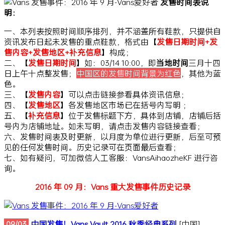
发售时间表说
明：
一、本列表按照时间顺序排列，并不涵盖所有鞋款，只提供自
资讯发布日起未发售的重点鞋款，格式由【
发售日期时间+发
售内容+发售地区+补充信息
】构成；
二、【
发售日期时间
】如：03/14 10:00，即
当地时间
三月十四
日上午十点整发售；
中国区的发售时间背景为红色
，其他为蓝
色。
三、【
发售内容
】可以点击链接参看具体资讯信息；
四、【
发售地区
】各发售地区市场已在括号内写明
；
五、【
补充信息
】位于发售标题下方，具体到店铺，店铺后括
号内为店铺地址。如未写明，请点击发售内容链接查看；
六、发售时间表及时更新，以月度为单位进行更新，后至可预
见的任何发售时间。历史记录可在页面最后查看；
七、如有疑问，可加微信人工客服：VansAihaozheKF 进行咨
询。
2016 年 09 月：Vans 重大发售事件历史记录
09/03
中国发售！Vans Vault 2016 秋季经典系列
[中国]