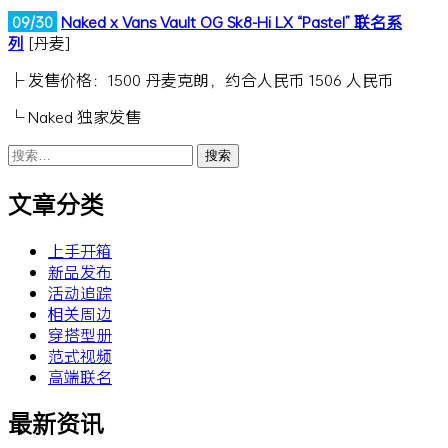
09/30
Naked x Vans Vault OG Sk8-Hi LX “Pastel” 联名系
列
[丹麦]
├ 发售价格：1500 丹麦克朗，约合人民币 1506 人民币
└ Naked 独家发售
搜
索：
文章分类
上手开箱
新品发布
活动追踪
相关周边
穿搭型册
范式视频
高端联名
最新资讯