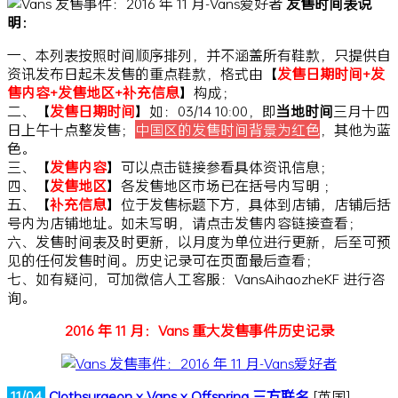
发售时间表说
明：
一、本列表按照时间顺序排列，并不涵盖所有鞋款，只提供自
资讯发布日起未发售的重点鞋款，格式由【
发售日期时间+发
售内容+发售地区+补充信息
】构成；
二、【
发售日期时间
】如：03/14 10:00，即
当地时间
三月十四
日上午十点整发售；
中国区的发售时间背景为红色
，其他为蓝
色。
三、【
发售内容
】可以点击链接参看具体资讯信息；
四、【
发售地区
】各发售地区市场已在括号内写明
；
五、【
补充信息
】位于发售标题下方，具体到店铺，店铺后括
号内为店铺地址。如未写明，请点击发售内容链接查看；
六、发售时间表及时更新，以月度为单位进行更新，后至可预
见的任何发售时间。历史记录可在页面最后查看；
七、如有疑问，可加微信人工客服：VansAihaozheKF 进行咨
询。
2016 年 11 月：Vans 重大发售事件历史记录
11/04
Clothsurgeon x Vans x Offspring 三方联名
[英国]