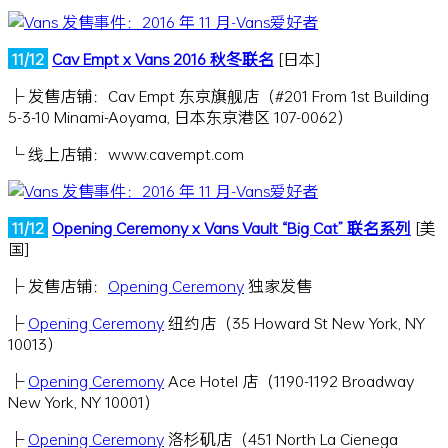
11/12
Cav Empt x Vans 2016 秋冬联名
[日本]
├ 发售店铺：Cav Empt 东京旗舰店（#201 From 1st Building
5-3-10 Minami-Aoyama, 日本东京港区 107-0062）
└ 线上店铺：www.cavempt.com
11/12
Opening Ceremony x Vans Vault “Big Cat” 联名系列
[美
国]
├ 发售店铺：
Opening Ceremony
独家发售
├
Opening Ceremony
纽约店（35 Howard St New York, NY
10013）
├
Opening Ceremony
Ace Hotel 店（1190-1192 Broadway
New York, NY 10001）
├
Opening Ceremony
洛杉矶店（451 North La Cienega