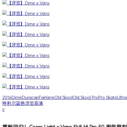
2016
Dime
Duracap
Fairlane
Old Skool
Old Skool Pro
Pro Skate
Ultr
特利尔
蓝色
详览
高清
0
重新回归！Coors Light x Vans Sk8-Hi Pro 50 周