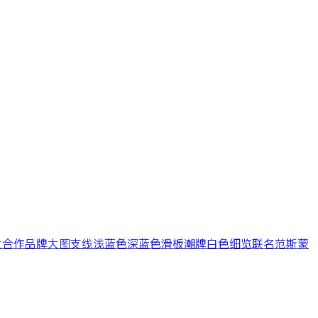
大
合作
品牌
大图
支线
浅蓝色
深蓝色
滑板
潮牌
白色
细览
联名
范斯
蒙