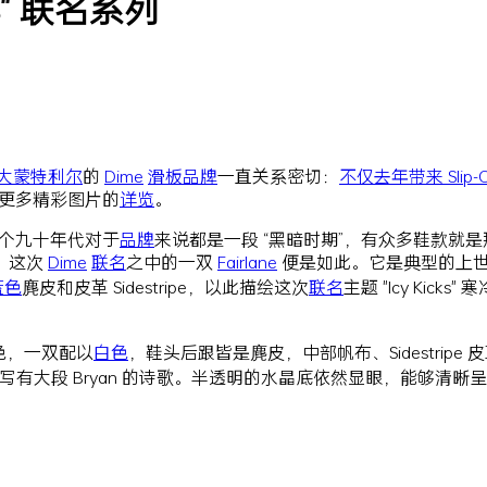
ks" 联名系列
大
蒙特利尔
的
Dime
滑板
品牌
一直关系密切：
不仅去年带来 Slip-
更多精彩图片的
详览
。
个九十年代对于
品牌
来说都是一段 “黑暗时期”，有众多鞋款就是
，这次
Dime
联名
之中的一双
Fairlane
便是如此。它是典型的上
蓝色
麂皮和皮革 Sidestripe，以此描绘这次
联名
主题 "Icy Kick
色，一双配以
白色
，鞋头后跟皆是麂皮，中部帆布、Sidestripe 皮
有大段 Bryan 的诗歌。半透明的水晶底依然显眼，能够清晰呈现