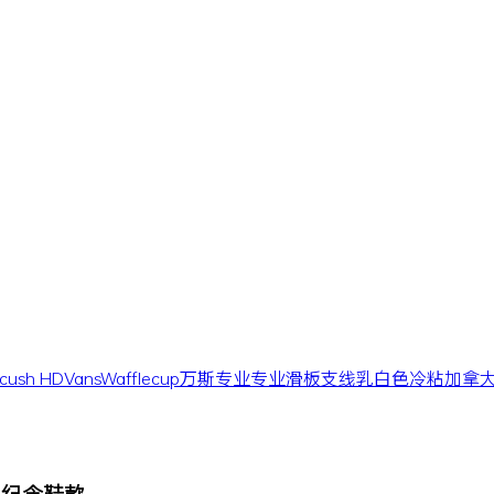
acush HD
Vans
Wafflecup
万斯
专业
专业滑板支线
乳白色
冷粘
加拿
年复刻纪念鞋款