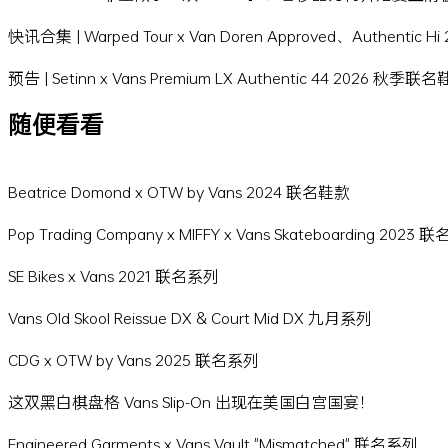
快讯合集 | Warped Tour x Van Doren Approved、Authentic 
预告 | Setinn x Vans Premium LX Authentic 44 2026 秋季联
随便看看
Beatrice Domond x OTW by Vans 2024 联名鞋款
Pop Trading Company x MIFFY x Vans Skateboarding 2023
SE Bikes x Vans 2021 联名系列
Vans Old Skool Reissue DX & Court Mid DX 九月系列
CDG x OTW by Vans 2025 联名系列
这双黑白棋盘格 Vans Slip-On 出现在美国白宫国宴！
Engineered Garments x Vans Vault "Mismatched" 联名系列