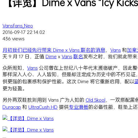
【详览】Dime x Vans "Icy Kic
Vansfans_Neo
2016-09-17 22:14:02
436 views
月初我们已经先行带来 Dime x Vans 联名的消息
，
Vans
和
加拿
天 9 月 17 日，正值
Dime
x
Vans
联名
发布之时，我们就此带来
众所周知，
Vans
公司曾在上世纪八十年代末濒临破产，因此整
那样深入人心、人人皆知，但是却注定成为历史中的不朽见证
供更强的包裹感和保护性能。这次 Dime 将它重新启用，配以
更为轻盈。
另外两双鞋款则用到 Vans 广为人知的
Old Skool
，一双搭配黑
Duracap
和
UltraCush HD
提供
专业
滑板
的必备性能，鞋垫上还写