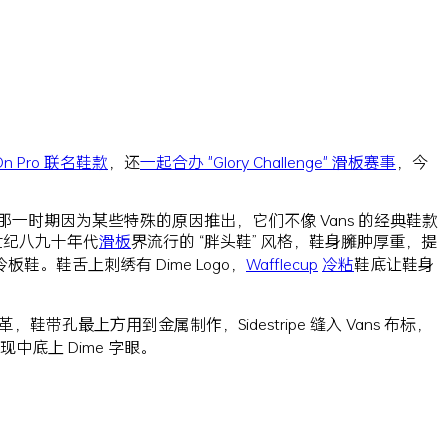
On Pro 联名鞋款
，还
一起合办 "Glory Challenge" 滑板赛事
，今
那一时期因为某些特殊的原因推出，它们不像 Vans 的经典鞋款
世纪八九十年代
滑板
界流行的 “胖头鞋” 风格，鞋身臃肿厚重，提
s" 寒冷板鞋。鞋舌上刺绣有 Dime Logo，
Wafflecup
冷粘
鞋底让鞋身
革，鞋带孔最上方用到金属制作，Sidestripe 缝入 Vans 布标，
中底上 Dime 字眼。