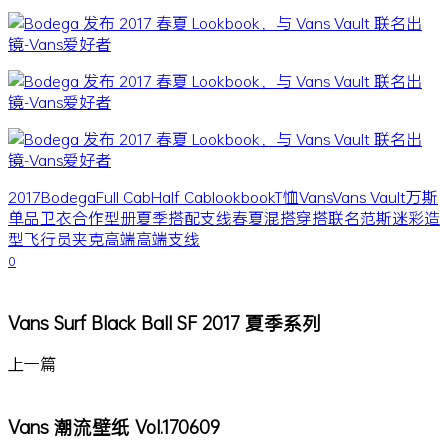
2017
Bodega
Full Cab
Half Cab
lookbook
T恤
Vans
Vans Vault
万斯
单品
卫衣
合作
型册
夏季
搭配
支线
春夏
混搭
穿搭
联名
范斯
迷彩
造
型
飞行员夹克
高端
高端支线
0
Vans Surf Black Ball SF 2017 夏季系列
上一篇
Vans 潮流壁纸 Vol.170609