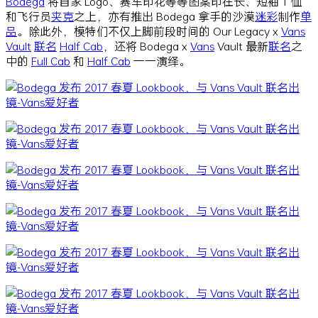
Bodega
将自家 Logo、赛车印花等等图案印在长、短袖 T 恤
和飞行员
夹克
之上，亦有推出 Bodega 拿手的沙漠
迷彩
制作
单
品
。除此外，模特们不仅上脚前段时间的 Our Legacy x
Vans
Vault
联名
Half Cab
，还将 Bodega x
Vans
Vault 最新
联名
之
中的
Full Cab
和
Half Cab
一一演绎。