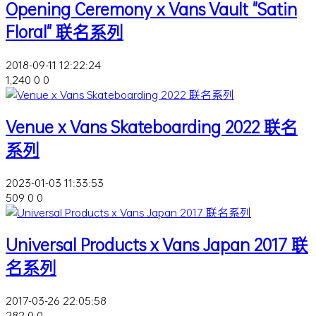
Opening Ceremony x Vans Vault "Satin
Floral" 联名系列
2018-09-11 12:22:24
1,240
0
0
Venue x Vans Skateboarding 2022 联名
系列
2023-01-03 11:33:53
509
0
0
Universal Products x Vans Japan 2017 联
名系列
2017-03-26 22:05:58
282
0
0