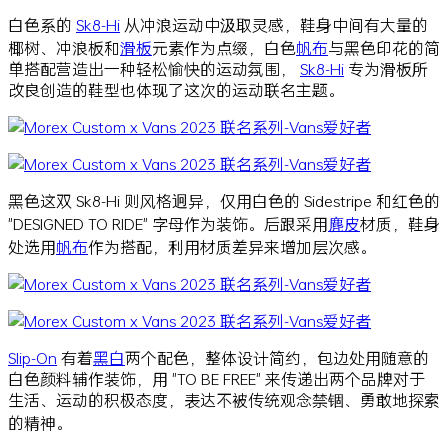
白色系的
Sk8-Hi
从冲浪运动中汲取灵感，鞋身中间有大量的
椰树、冲浪板和
滑板
元素作为点缀，白色
帆布
与黑色印花的简
单搭配营造出一种轻松愉快的运动氛围，
Sk8-Hi
专为滑板所
改良创造的鞋型也体现了这次的运动联名主题。
黑色这双 Sk8-Hi 则风格迥异，仅用白色的 Sidestripe 和红色的
"DESIGNED TO RIDE" 字母作为装饰。后跟采用
麂皮
材质，鞋身
处选用
帆布
作为搭配，利用材质差异来增加层次感。
Slip-On
有着
黑白
两个配色，整体设计简约，包边处用随意的
白色颜料辅作装饰，用 "TO BE FREE" 来传递出两个品牌对于
生活、运动的积极态度，表达不被传统观念禁锢、勇敢地探索
的精神。