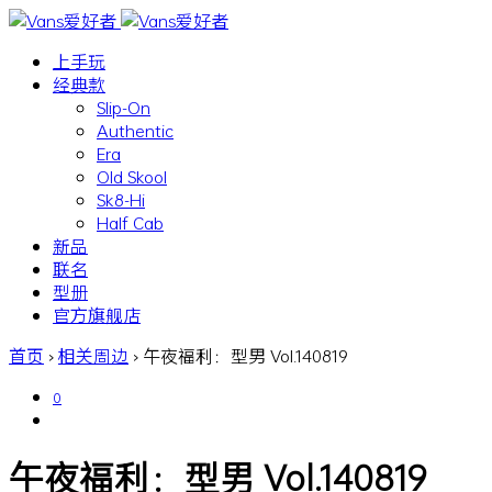
上手玩
经典款
Slip-On
Authentic
Era
Old Skool
Sk8-Hi
Half Cab
新品
联名
型册
官方旗舰店
首页
›
相关周边
›
午夜福利：型男 Vol.140819
0
午夜福利：型男 Vol.140819